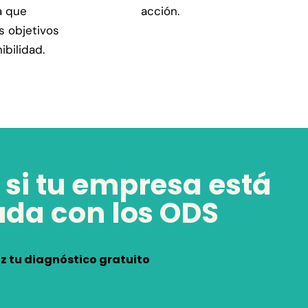
a que
acción.
os objetivos
ibilidad.
si tu empresa está
ada con los ODS
z tu diagnóstico gratuito