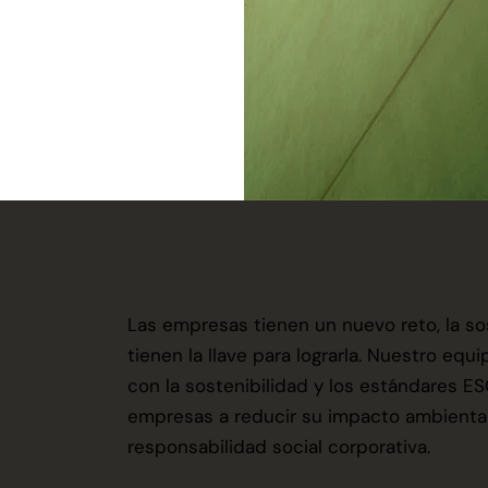
Las empresas tienen un nuevo reto, la sost
tienen la llave para lograrla. Nuestro e
con la sostenibilidad y los estándares E
empresas a reducir su impacto ambiental 
responsabilidad social corporativa.