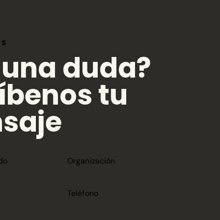
OS
guna duda?
íbenos tu
saje