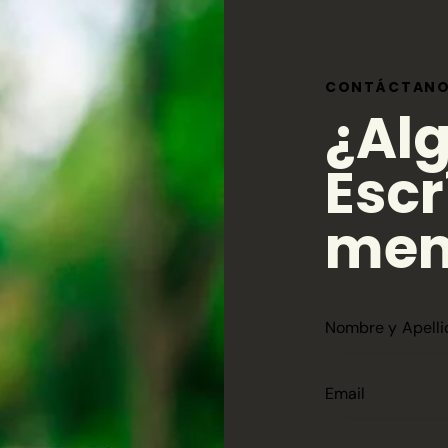
CONTÁCTAN
¿Al
Escr
men