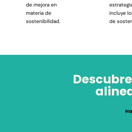
de mejora en
estrategi
materia de
incluye l
sostenibilidad.
de sosten
Descubre 
aline
Ha